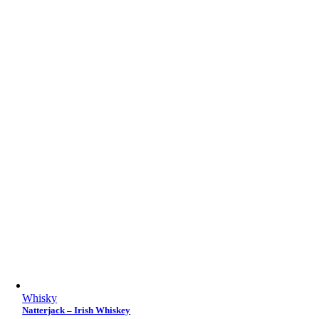
Whisky
Natterjack – Irish Whiskey