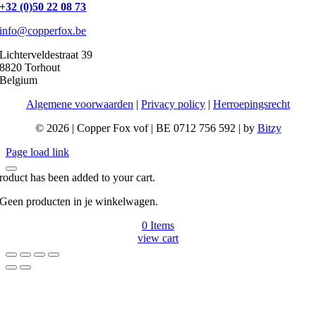
+32 (0)50 22 08 73
info@copperfox.be
Lichterveldestraat 39
8820 Torhout
Belgium
Algemene voorwaarden
|
Privacy policy
|
Herroepingsrecht
©
2026 | Copper Fox vof | BE 0712 756 592 | by
Bitzy
Page load link
roduct has been added to your cart.
Geen producten in je winkelwagen.
0
Items
view cart
Go
to
Top