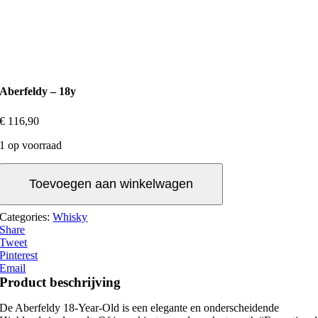
Aberfeldy – 18y
€
116,90
1 op voorraad
Aberfeldy
-
Toevoegen aan winkelwagen
18y
aantal
Categories:
Whisky
Share
Tweet
Pinterest
Email
Product beschrijving
De Aberfeldy 18-Year-Old is een elegante en onderscheidende