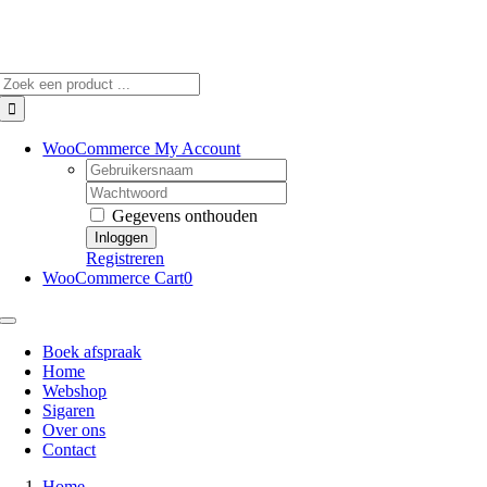
Skip
to
content
Zoeken
naar:
WooCommerce My Account
Username:
Wachtwoord:
Gegevens onthouden
Registreren
WooCommerce Cart
0
Toggle
Navigation
Boek afspraak
Home
Webshop
Sigaren
Over ons
Contact
Home