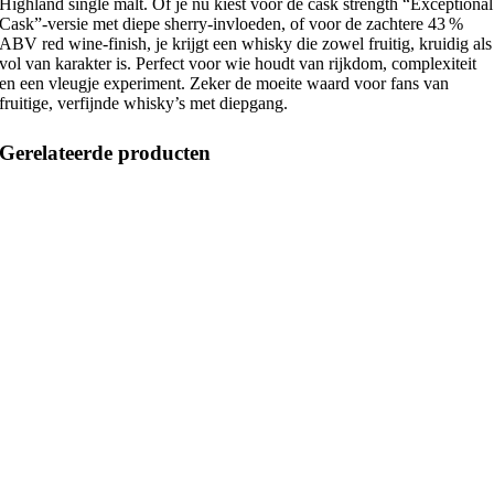
Highland single malt. Of je nu kiest voor de cask strength “Exceptional
Cask”-versie met diepe sherry-invloeden, of voor de zachtere 43 %
ABV red wine-finish, je krijgt een whisky die zowel fruitig, kruidig als
vol van karakter is. Perfect voor wie houdt van rijkdom, complexiteit
en een vleugje experiment. Zeker de moeite waard voor fans van
fruitige, verfijnde whisky’s met diepgang.
Gerelateerde producten