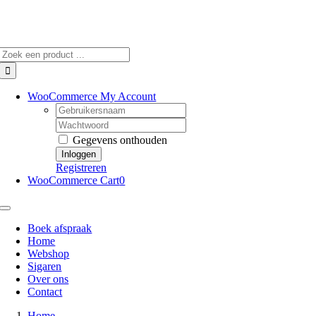
Skip
to
content
Zoeken
naar:
WooCommerce My Account
Username:
Wachtwoord:
Gegevens onthouden
Registreren
WooCommerce Cart
0
Toggle
Navigation
Boek afspraak
Home
Webshop
Sigaren
Over ons
Contact
Home