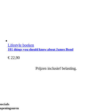
Lifestyle boeken
101 things you should know about James Bond
€
22,90
Prijzen inclusief belasting.
socials
openingsuren