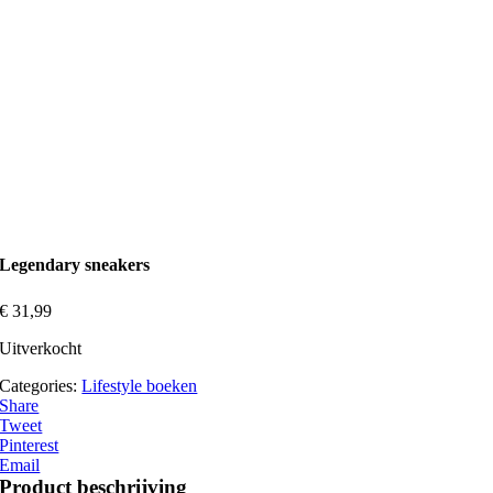
Legendary sneakers
€
31,99
Uitverkocht
Categories:
Lifestyle boeken
Share
Tweet
Pinterest
Email
Product beschrijving