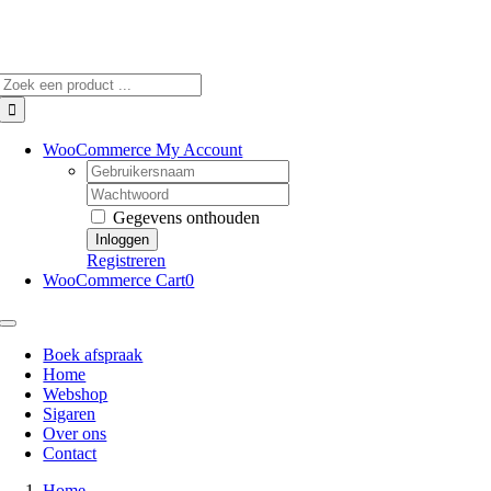
Skip
to
content
Zoeken
naar:
WooCommerce My Account
Username:
Wachtwoord:
Gegevens onthouden
Registreren
WooCommerce Cart
0
Toggle
Navigation
Boek afspraak
Home
Webshop
Sigaren
Over ons
Contact
Home