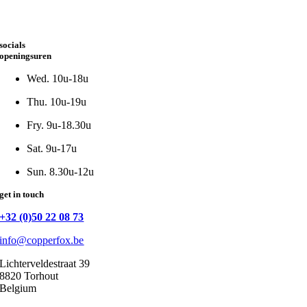
socials
openingsuren
Wed. 10u-18u
Thu. 10u-19u
Fry. 9u-18.30u
Sat. 9u-17u
Sun. 8.30u-12u
get in touch
+32 (0)50 22 08 73
info@copperfox.be
Lichterveldestraat 39
8820 Torhout
Belgium