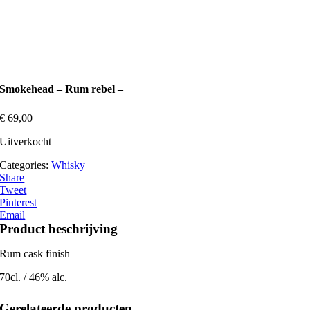
Smokehead – Rum rebel –
€
69,00
Uitverkocht
Categories:
Whisky
Share
Tweet
Pinterest
Email
Product beschrijving
Rum cask finish
70cl. / 46% alc.
Gerelateerde producten